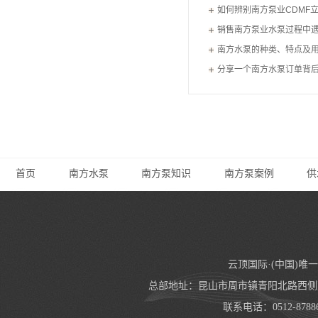
如何辨别南方泵业CDMF
销售南方泵业水泵过程中遇
将如何处理
南方水泵的种类、特点及
动态
分享一个南方水泵订单背
资讯
问题
首页
南方水泵
南方泵知识
南方泵案例
供
云顶国际·(中国)唯
总部地址：昆山市周市镇青阳北路西侧万
联系电话：0512-8788660