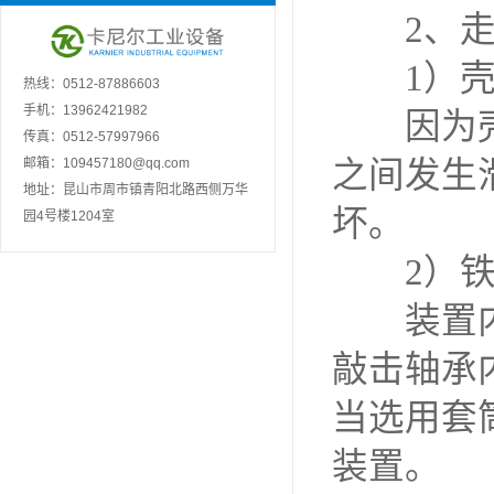
2、走
方网站
1）壳体
热线：0512-87886603
手机：13962421982
因为壳体
传真：0512-57997966
之间发生
邮箱：
109457180@qq.com
地址：昆山市周市镇青阳北路西侧万华
坏。
园4号楼1204室
2）铁
装置内圈
敲击轴承
当选用套
装置。
水泵