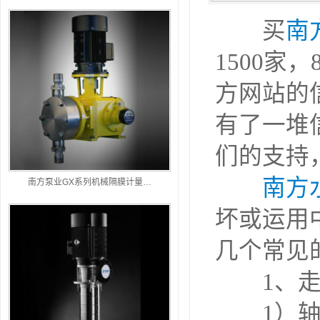
买
南
1500家
方网站的
有了一堆
们的支持
南方
南方泵业GX系列机械隔膜计量…
坏或运用
南方
几个常见
南方
1、走
水泵
1）轴与