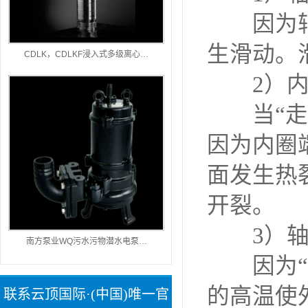
因为轴与
生滑动。
CDLK，CDLKF浸入式多级离心…
2）内圈
当“走内
因为内圈
面发生热
开裂。
3）轴与
南方泵业WQ污水污物潜水电泵…
因为“走
的高温使
联系云顶国际·(中国)唯一官