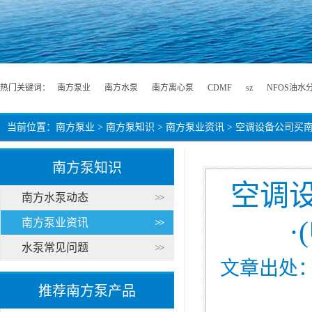
热门关键词：
南方泵业
南方水泵
南方离心泵
CDMF
sz
NFOS油水
当前位置：
南方泵业
>
南方泵知识
>
南方泵业资讯
> 空调设备公司买
南方泵知识
空调
南方水泵动态
南方泵业资讯
水泵常见问题
文章出处：南
推荐南方泵产品